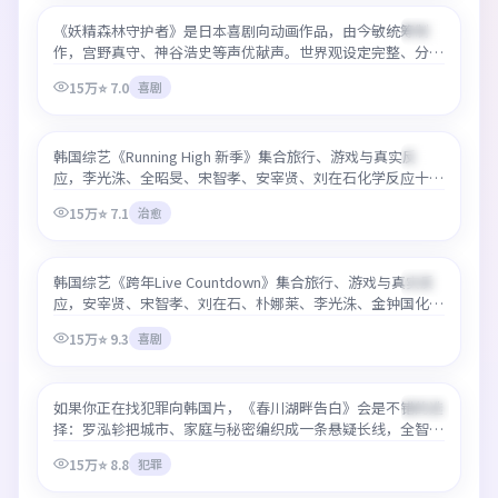
《妖精森林守护者》是日本喜剧向动画作品，由今敏统筹制
精选
22:16
作，宫野真守、神谷浩史等声优献声。世界观设定完整、分镜
流畅，适合最好免费观看高清在线补番。每集信息密度高，建
15万
⭐
7.0
喜剧
议按顺序观看。
Running High 新季
韩国综艺《Running High 新季》集合旅行、游戏与真实反
精选
70:32
应，李光洙、全昭旻、宋智孝、安宰贤、刘在石化学反应十
足。罗英石把控节奏成熟，最好免费观看高清在线体验下画面
15万
⭐
7.1
治愈
与收音都经过优化，适合移动端观看。
跨年Live Countdown
韩国综艺《跨年Live Countdown》集合旅行、游戏与真实反
精选
86:20
应，安宰贤、宋智孝、刘在石、朴娜莱、李光洙、金钟国化学
反应十足。罗英石把控节奏成熟，最好免费观看高清在线体验
15万
⭐
9.3
喜剧
下画面与收音都经过优化，适合移动端观看。
春川湖畔告白
如果你正在找犯罪向韩国片，《春川湖畔告白》会是不错的选
精选
99:29
择：罗泓轸把城市、家庭与秘密编织成一条悬疑长线，全智
贤、李政宰、朴叙俊、李秉宪表演自然。平台提供最好免费观
15万
⭐
8.8
犯罪
看高清在线服务，热门时段也能保持清晰码率。
首尔午夜计程车