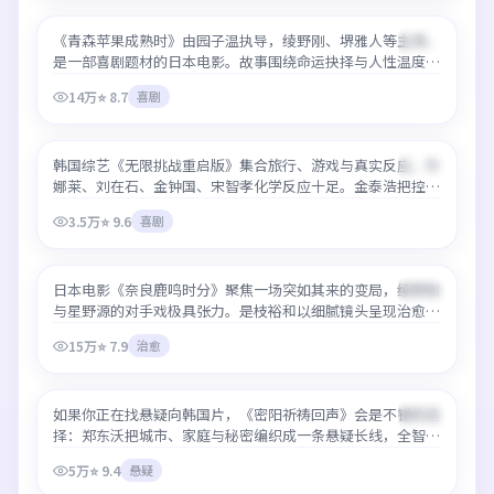
《青森苹果成熟时》由园子温执导，绫野刚、堺雅人等主演，
最新
99:05
是一部喜剧题材的日本电影。故事围绕命运抉择与人性温度展
开，节奏张弛有度。本站支持最好免费观看高清在线，画质稳
14万
⭐
8.7
喜剧
定、中文字幕完整，适合深夜一口气看完。
无限挑战重启版
韩国综艺《无限挑战重启版》集合旅行、游戏与真实反应，朴
最新
88:49
娜莱、刘在石、金钟国、宋智孝化学反应十足。金泰浩把控节
奏成熟，最好免费观看高清在线体验下画面与收音都经过优
3.5万
⭐
9.6
喜剧
化，适合移动端观看。
奈良鹿鸣时分
日本电影《奈良鹿鸣时分》聚焦一场突如其来的变局，绫野刚
最新
99:59
与星野源的对手戏极具张力。是枝裕和以细腻镜头呈现治愈类
型少见的情感层次，最好免费观看高清在线即可流畅追完，无
15万
⭐
7.9
治愈
需等待更新。
密阳祈祷回声
如果你正在找悬疑向韩国片，《密阳祈祷回声》会是不错的选
最新
95:10
择：郑东沃把城市、家庭与秘密编织成一条悬疑长线，全智
贤、IU、李秉宪、宋康昊表演自然。平台提供最好免费观看高
5万
⭐
9.4
悬疑
清在线服务，热门时段也能保持清晰码率。