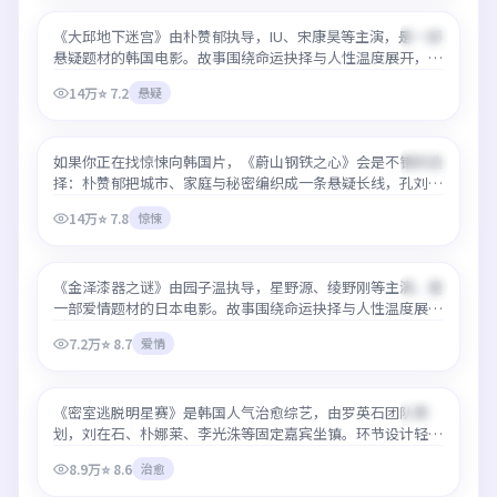
《大邱地下迷宫》由朴赞郁执导，IU、宋康昊等主演，是一部
最新
99:04
悬疑题材的韩国电影。故事围绕命运抉择与人性温度展开，节
奏张弛有度。本站支持最好免费观看高清在线，画质稳定、中
14万
⭐
7.2
悬疑
文字幕完整，适合深夜一口气看完。
蔚山钢铁之心
如果你正在找惊悚向韩国片，《蔚山钢铁之心》会是不错的选
最新
99:21
择：朴赞郁把城市、家庭与秘密编织成一条悬疑长线，孔刘、
李政宰、朴叙俊表演自然。平台提供最好免费观看高清在线服
14万
⭐
7.8
惊悚
务，热门时段也能保持清晰码率。
金泽漆器之谜
《金泽漆器之谜》由园子温执导，星野源、绫野刚等主演，是
最新
96:06
一部爱情题材的日本电影。故事围绕命运抉择与人性温度展
开，节奏张弛有度。本站支持最好免费观看高清在线，画质稳
7.2万
⭐
8.7
爱情
定、中文字幕完整，适合深夜一口气看完。
密室逃脱明星赛
《密室逃脱明星赛》是韩国人气治愈综艺，由罗英石团队策
最新
75:31
划，刘在石、朴娜莱、李光洙等固定嘉宾坐镇。环节设计轻松
有梗，适合下饭。最好免费观看高清在线看完整期不卡顿，往
8.9万
⭐
8.6
治愈
期回顾也可随时点开。
青森苹果成熟时