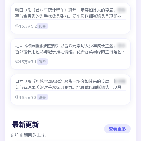
韩国电影《首尔午夜计程车》聚焦一场突如其来的变局，李政
精选
99:39
宰与金惠秀的对手戏极具张力。郑东沃以细腻镜头呈现犯罪类
型少见的情感层次，最好免费观看高清在线即可流畅追完，无
15万
⭐
9.2
犯罪
需等待更新。
校园怪谈调查部
动画《校园怪谈调查部》以冒险元素切入少年成长主题，荒木
精选
27:34
哲郎擅长用色彩与配乐推动情绪。花泽香菜演绎的主线角色令
人印象深刻，最好免费观看高清在线可一次连看多集，加载速
15万
⭐
7.1
冒险
度快。
札幌雪国恋歌
日本电影《札幌雪国恋歌》聚焦一场突如其来的变局，长泽雅
精选
99:15
美与石原里美的对手戏极具张力。北野武以细腻镜头呈现悬疑
类型少见的情感层次，最好免费观看高清在线即可流畅追完，
15万
⭐
7.3
悬疑
无需等待更新。
最新更新
查看更多
新片新剧同步上架
水原华城追缉令