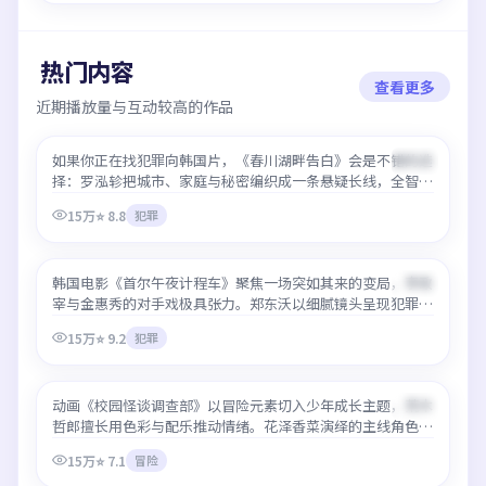
热门内容
查看更多
近期播放量与互动较高的作品
春川湖畔告白
如果你正在找犯罪向韩国片，《春川湖畔告白》会是不错的选
热门
99:29
择：罗泓轸把城市、家庭与秘密编织成一条悬疑长线，全智
贤、李政宰、朴叙俊、李秉宪表演自然。平台提供最好免费观
15万
⭐
8.8
犯罪
看高清在线服务，热门时段也能保持清晰码率。
首尔午夜计程车
韩国电影《首尔午夜计程车》聚焦一场突如其来的变局，李政
热门
99:39
宰与金惠秀的对手戏极具张力。郑东沃以细腻镜头呈现犯罪类
型少见的情感层次，最好免费观看高清在线即可流畅追完，无
15万
⭐
9.2
犯罪
需等待更新。
校园怪谈调查部
动画《校园怪谈调查部》以冒险元素切入少年成长主题，荒木
热门
27:34
哲郎擅长用色彩与配乐推动情绪。花泽香菜演绎的主线角色令
人印象深刻，最好免费观看高清在线可一次连看多集，加载速
15万
⭐
7.1
冒险
度快。
札幌雪国恋歌