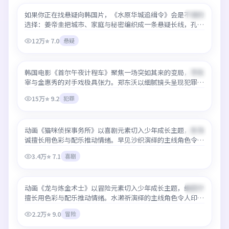
如果你正在找悬疑向韩国片，《水原华城追缉令》会是不错的
最新
99:55
选择：姜帝圭把城市、家庭与秘密编织成一条悬疑长线，孔
刘、孙艺珍、李秉宪表演自然。平台提供最好免费观看高清在
12万
⭐
7.0
悬疑
线服务，热门时段也能保持清晰码率。
首尔午夜计程车
韩国电影《首尔午夜计程车》聚焦一场突如其来的变局，李政
最新
99:39
宰与金惠秀的对手戏极具张力。郑东沃以细腻镜头呈现犯罪类
型少见的情感层次，最好免费观看高清在线即可流畅追完，无
15万
⭐
9.2
犯罪
需等待更新。
猫咪侦探事务所
动画《猫咪侦探事务所》以喜剧元素切入少年成长主题，新海
最新
27:08
诚擅长用色彩与配乐推动情绪。早见沙织演绎的主线角色令人
印象深刻，最好免费观看高清在线可一次连看多集，加载速度
3.4万
⭐
7.1
喜剧
快。
龙与炼金术士
动画《龙与炼金术士》以冒险元素切入少年成长主题，细田守
最新
24:17
擅长用色彩与配乐推动情绪。水濑祈演绎的主线角色令人印象
深刻，最好免费观看高清在线可一次连看多集，加载速度快。
2.2万
⭐
9.0
冒险
大邱地下迷宫