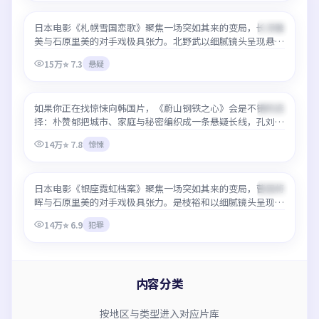
日本电影《札幌雪国恋歌》聚焦一场突如其来的变局，长泽雅
热门
99:15
美与石原里美的对手戏极具张力。北野武以细腻镜头呈现悬疑
类型少见的情感层次，最好免费观看高清在线即可流畅追完，
15万
⭐
7.3
悬疑
无需等待更新。
蔚山钢铁之心
如果你正在找惊悚向韩国片，《蔚山钢铁之心》会是不错的选
热门
99:21
择：朴赞郁把城市、家庭与秘密编织成一条悬疑长线，孔刘、
李政宰、朴叙俊表演自然。平台提供最好免费观看高清在线服
14万
⭐
7.8
惊悚
务，热门时段也能保持清晰码率。
银座霓虹档案
日本电影《银座霓虹档案》聚焦一场突如其来的变局，菅田将
热门
96:07
晖与石原里美的对手戏极具张力。是枝裕和以细腻镜头呈现犯
罪类型少见的情感层次，最好免费观看高清在线即可流畅追
14万
⭐
6.9
犯罪
完，无需等待更新。
内容分类
按地区与类型进入对应片库