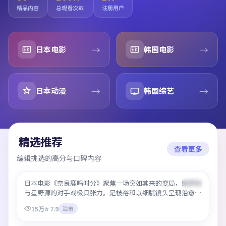
精品内容
总观看次数
注册用户
→
→
日本电影
韩国电影
→
→
日本动漫
韩国综艺
精选推荐
查看更多
编辑挑选的高分与口碑内容
奈良鹿鸣时分
日本电影《奈良鹿鸣时分》聚焦一场突如其来的变局，绫野刚
精选
99:59
与星野源的对手戏极具张力。是枝裕和以细腻镜头呈现治愈类
型少见的情感层次，最好免费观看高清在线即可流畅追完，无
15万
⭐
7.9
治愈
需等待更新。
妖精森林守护者